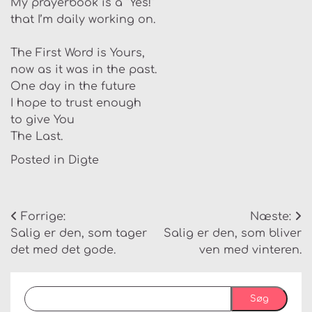
My prayerbook is a “Yes!”
that I’m daily working on.
The First Word is Yours,
now as it was in the past.
One day in the future
I hope to trust enough
to give You
The Last.
Posted in
Digte
Indlægsnavigation
Forrige:
Næste:
Salig er den, som tager
Salig er den, som bliver
det med det gode.
ven med vinteren.
Søg