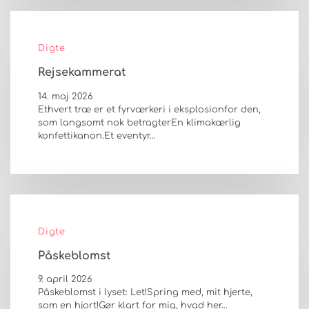
Digte
Rejsekammerat
14. maj 2026
Ethvert træ er et fyrværkeri i eksplosionfor den,
som langsomt nok betragterEn klimakærlig
konfettikanon.Et eventyr…
Digte
Påskeblomst
9. april 2026
Påskeblomst i lyset: Let!Spring med, mit hjerte,
som en hjort!Gør klart for mig, hvad her…