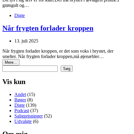
grøngult og…
Digte
Når frygten forlader kroppen
13. juli 2025
Når frygten forlader kroppen, er det som voks i brystet, der
smelter. Når frygten forlader kroppen,må øjenæbler…
Mere...
Søg
Vis kun
Andet
(15)
Bøger
(8)
Digte
(139)
Podcast
(37)
Saligprisninger
(52)
Udvalgte
(6)
Om mig