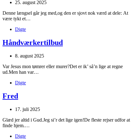
25. august 2025
Denne længsel går jeg med,og den er sjovt nok værd at dele: At
være tykt et…
Digte
Håndværkertilbud
8. august 2025
Var Jesus mon tømrer eller murer?Det er ik’ så’n lige at regne
ud.Men han var…
Digte
Fred
17. juli 2025
Glæd jer altid i Gud.Jeg si’r det lige igen!De fleste rejser udfor at
finde hjem.…
Digte