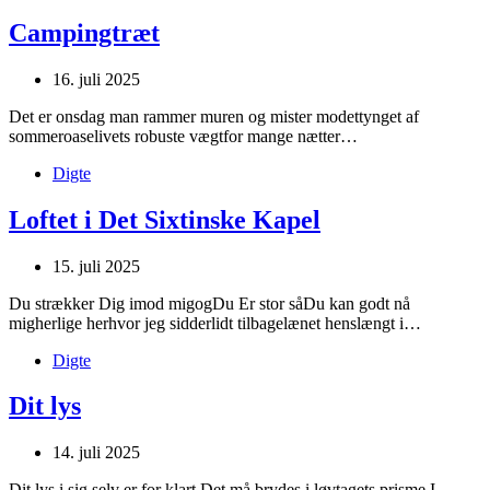
Campingtræt
16. juli 2025
Det er onsdag man rammer muren og mister modettynget af
sommeroaselivets robuste vægtfor mange nætter…
Digte
Loftet i Det Sixtinske Kapel
15. juli 2025
Du strækker Dig imod migogDu Er stor såDu kan godt nå
migherlige herhvor jeg sidderlidt tilbagelænet henslængt i…
Digte
Dit lys
14. juli 2025
Dit lys i sig selv er for klart.Det må brydes i løvtagets prisme.I