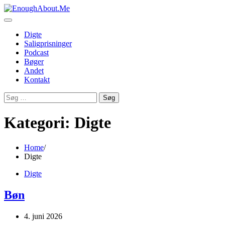
Skip
to
content
Digte
Saligprisninger
Podcast
Bøger
Andet
Kontakt
Søg
efter:
Kategori:
Digte
Home
Digte
Digte
Bøn
4. juni 2026