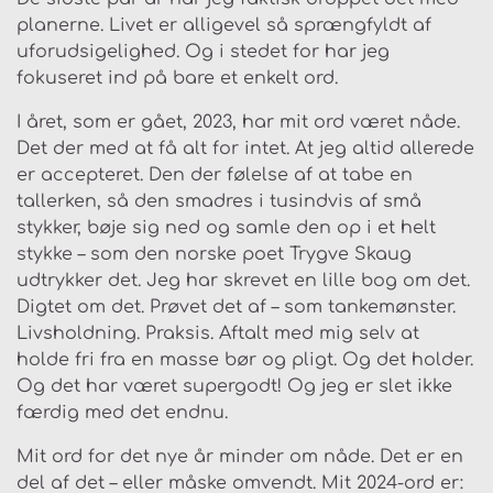
planerne. Livet er alligevel så sprængfyldt af
uforudsigelighed. Og i stedet for har jeg
fokuseret ind på bare et enkelt ord.
I året, som er gået, 2023, har mit ord været nåde.
Det der med at få alt for intet. At jeg altid allerede
er accepteret. Den der følelse af at tabe en
tallerken, så den smadres i tusindvis af små
stykker, bøje sig ned og samle den op i et helt
stykke – som den norske poet Trygve Skaug
udtrykker det. Jeg har skrevet en lille bog om det.
Digtet om det. Prøvet det af – som tankemønster.
Livsholdning. Praksis. Aftalt med mig selv at
holde fri fra en masse bør og pligt. Og det holder.
Og det har været supergodt! Og jeg er slet ikke
færdig med det endnu.
Mit ord for det nye år minder om nåde. Det er en
del af det – eller måske omvendt. Mit 2024-ord er: