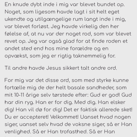
En knude dybt inde i mig var blevet bundet op.
Noget, som ligesom havde lagt i sit helt eget
ukendte og utilgængelige rum langt inde i mig,
var blevet forløst. Jeg havde virkelig den her
følelse af, at nu var der noget rod, som var blevet
revet op. Jeg var også glad for at finde roden et
andet sted end hos mine forældre og en
opvækst, som jeg er rigtig taknemmelig for.
Til andre havde Jesus sikkert talt andre ord.
For mig var det disse ord, som med styrke kunne
fortælle mig de der helt basale sandheder, som
mit 10-11 årige selv tørstede efter: Gud er god! Gud
har din ryg. Han er for dig. Med dig. Han elsker
dig! Han vil dø for dig! Det er faktisk allerede sket!
Du er accepteret! Velkommet! Uanset hvad nogen
siger, uanset selv hvad de voksne siger, så er Han
venlighed. Så er Han trofasthed. Så er Han