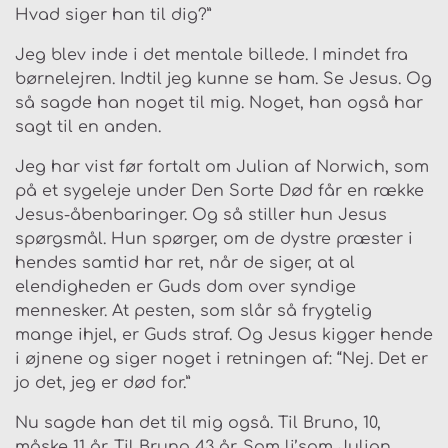
Hvad siger han til dig?”
Jeg blev inde i det mentale billede. I mindet fra
børnelejren. Indtil jeg kunne se ham. Se Jesus. Og
så sagde han noget til mig. Noget, han også har
sagt til en anden.
Jeg har vist før fortalt om Julian af Norwich, som
på et sygeleje under Den Sorte Død får en række
Jesus-åbenbaringer. Og så stiller hun Jesus
spørgsmål. Hun spørger, om de dystre præster i
hendes samtid har ret, når de siger, at al
elendigheden er Guds dom over syndige
mennesker. At pesten, som slår så frygtelig
mange ihjel, er Guds straf. Og Jesus kigger hende
i øjnene og siger noget i retningen af: “Nej. Det er
jo det, jeg er død for.”
Nu sagde han det til mig også. Til Bruno, 10,
måske 11 år. Til Bruno 43 år. Som li’som Julian,