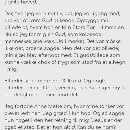
gamle hoved.
Der, hvor jeg var i mit liv, det, jeg var igang med,
det var at lære Gud at kende. Opbygge mit
billede af, hvem han er. Min Store Far i Himmelen.
Nu så jeg for mig en Gud, som knipsede
menneskesjæle væk. Ud i mørket. Det var måske
ikke det, ordene sagde. Men det var det billede,
min sjæl blev efterladt med. Et gudsbillede som
kunne vække chok af frygt som stød fra et elhegn
i mig.
Billeder siger mere end 1000 ord. Og nogle
billeder – dem af Gud, verden, os selv – siger også
uendeligt meget mere end det.
Jeg fortalte Anne Mette om, hvor mine tanker var
blevet ledt hen. Jeg græd. Hun bad. Og så sagde
hun noget i den her retning til mig: “Jesus er der
også et sted. Det er han altid. Kan du se ham?