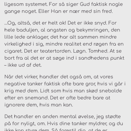
ligesom systemet. For så siger Gud faktisk nogle
gange noget. Eller Han er nær med sin fred.
…Og, altså, det er helt ok! Det er ikke snyd. For
hele baduljen, al angsten og bekymringen, den
lille lede anklager, det har alt sammen mindre
virkelighed i sig, mindre realitet end røgen fra en
cigaret. Det er teatertorden. Løgn. Tomhed. At se
bort fra al det er at søge ind i sandhedens punkt
– ikke ud af det.
Når det virker, handler det også om, at vores
negative tanker faktisk ofte bare gror, hvis vi går i
krig med dem. Lidt som hvis man skød snebolde
efter en snemand. Det er ofte bedre bare at
ignorere dem, hvis man kan.
Det handler en anden mental øvelse, jeg stødte
på for nyligt, om. Hvis dine tanker myldrer, og du
ikke kan styre dem. Så forestil dig, at de er