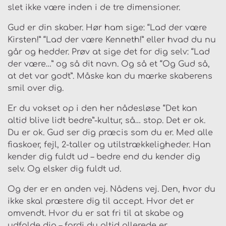
slet ikke være inden i de tre dimensioner.
Gud er din skaber. Hør ham sige: “Lad der være
Kirsten!” “Lad der være Kenneth!” eller hvad du nu
går og hedder. Prøv at sige det for dig selv: “Lad
der være…” og så dit navn. Og så et “Og Gud så,
at det var godt”. Måske kan du mærke skaberens
smil over dig.
Er du vokset op i den her nådesløse “Det kan
altid blive lidt bedre”-kultur, så… stop. Det er ok.
Du er ok. Gud ser dig præcis som du er. Med alle
fiaskoer, fejl, 2-taller og utilstrækkeligheder. Han
kender dig fuldt ud – bedre end du kender dig
selv. Og elsker dig fuldt ud.
Og der er en anden vej. Nådens vej. Den, hvor du
ikke skal præstere dig til accept. Hvor det er
omvendt. Hvor du er sat fri til at skabe og
udfolde dig – fordi du altid allerede er