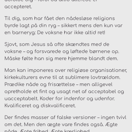
accepteret.
Til dig, som har fået den nådesløse religions
byrde lagt på din ryg – sikkert mens den kun var
en barneryg: De voksne har ikke altid ret!
Sjovt, som Jesus så ofte skændtes med de
voksne – og forsvarede og løftede børnene op.
Måske følte han sig mere hjemme blandt dem.
Man kan imponeres over religiøse organisationer,
kirkekulturers evne til at sublimere lovtrældom.
Prædike nåde og frisættelse – men alligevel
opretholde et fint og usagt net af acceptabel og
uacceptabelt. Koder for indenfor og udenfor.
Kvalificeret og diskvalificeret.
Der findes masser af falske versioner – ingen tvivl
om det. Men den ægte vare findes også. Ægte
nåde. Ægte frihed. Ægte kærlighed.