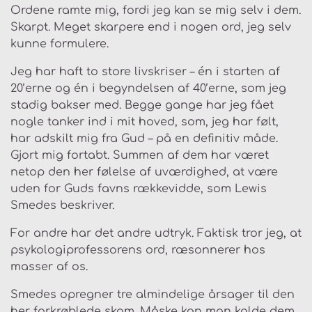
Ordene ramte mig, fordi jeg kan se mig selv i dem.
Skarpt. Meget skarpere end i nogen ord, jeg selv
kunne formulere.
Jeg har haft to store livskriser – én i starten af
20’erne og én i begyndelsen af 40’erne, som jeg
stadig bakser med. Begge gange har jeg fået
nogle tanker ind i mit hoved, som, jeg har følt,
har adskilt mig fra Gud – på en definitiv måde.
Gjort mig fortabt. Summen af dem har været
netop den her følelse af uværdighed, at være
uden for Guds favns rækkevidde, som Lewis
Smedes beskriver.
For andre har det andre udtryk. Faktisk tror jeg, at
psykologiprofessorens ord, ræsonnerer hos
masser af os.
Smedes opregner tre almindelige årsager til den
her forkrøblede skam. Måske kan man kalde dem