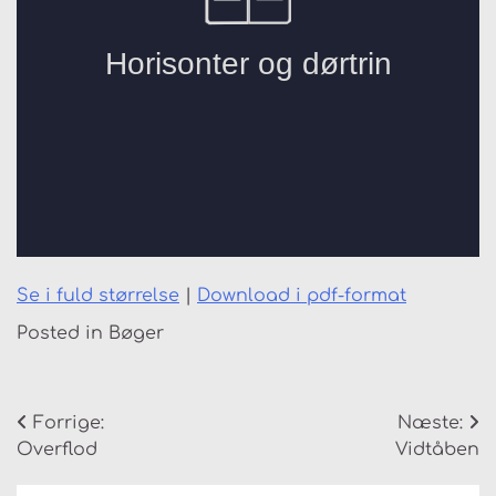
Se i fuld størrelse
|
Download i pdf-format
Posted in
Bøger
Indlægsnavigation
Forrige:
Næste:
Overflod
Vidtåben