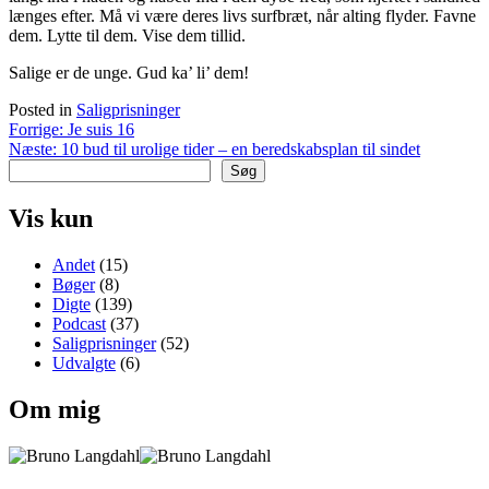
længes efter. Må vi være deres livs surfbræt, når alting flyder. Favne
dem. Lytte til dem. Vise dem tillid.
Salige er de unge. Gud ka’ li’ dem!
Posted in
Saligprisninger
Indlægsnavigation
Forrige:
Je suis 16
Næste:
10 bud til urolige tider – en beredskabsplan til sindet
Søg
Vis kun
Andet
(15)
Bøger
(8)
Digte
(139)
Podcast
(37)
Saligprisninger
(52)
Udvalgte
(6)
Om mig