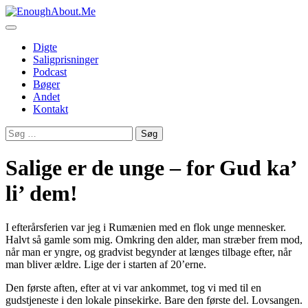
Skip
to
content
Digte
Saligprisninger
Podcast
Bøger
Andet
Kontakt
Søg
efter:
Salige er de unge – for Gud ka’
li’ dem!
I efterårsferien var jeg i Rumænien med en flok unge mennesker.
Halvt så gamle som mig. Omkring den alder, man stræber frem mod,
når man er yngre, og gradvist begynder at længes tilbage efter, når
man bliver ældre. Lige der i starten af 20’erne.
Den første aften, efter at vi var ankommet, tog vi med til en
gudstjeneste i den lokale pinsekirke. Bare den første del. Lovsangen.