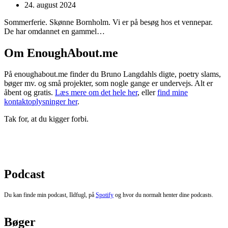
24. august 2024
Sommerferie. Skønne Bornholm. Vi er på besøg hos et vennepar.
De har omdannet en gammel…
Om EnoughAbout.me
På enoughabout.me finder du Bruno Langdahls digte, poetry slams,
bøger mv. og små projekter, som nogle gange er undervejs. Alt er
åbent og gratis.
Læs mere om det hele her
, eller
find mine
kontaktoplysninger her
.
Tak for, at du kigger forbi.
Podcast
Du kan finde min podcast, Ildfugl, på
Spotify
og hvor du normalt henter dine podcasts.
Bøger