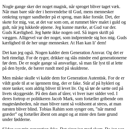
Nogle gange sker der noget magisk, når sproget bliver taget væk.
Når man bare står der i henvendelse til Gud, mens mennesker
omkring synger sandheder på et sprog, man ikke forstår. Det, der
skete for mig, var, at det var som om, at rummet blev malet i guld og
gult, når jeg lukkede øjnene. Jeg kunne mærke, at Gud var der.
Guds Kærlighed. Jeg hørte ikke nogen ord. Så ingen skrift på
væggen. Alligevel var der noget, som indprentede sig hos mig. Guds
kærlighed til de her unge mennesker. At Han kan li’ dem!
Det kan jeg også. Nogen kalder dem Generation Ansvar. Og det er
helt rimeligt. For de ryger, drikker og slås mindre end generationerne
før dem. De er nogle gange så ansvarlige, så man får lyst til at lette
på den byrde, de bærer rundt med på skuldrene.
Men måske skulle vi kalde dem for Generation Autentisk. For de er
vildt gode til at se igennem ting, der er fake. Står af på hykleri og
store tanker, som aldrig bliver til levet liv. Og så tør de sætte ord på
livets skyggeside. På den dam af tårer, vi hver især sidder ved. I
deres fortrop er politikeren Jacob Mark, som fortæller gribende om
magtesløsheden, når man bliver ramt så voldsomt at stress, at man
næsten bliver blind. Tobias Rahim som synger om, ”når mænd
græder” og fortæller åbent om angst og at miste den faste grund
under fødderne.