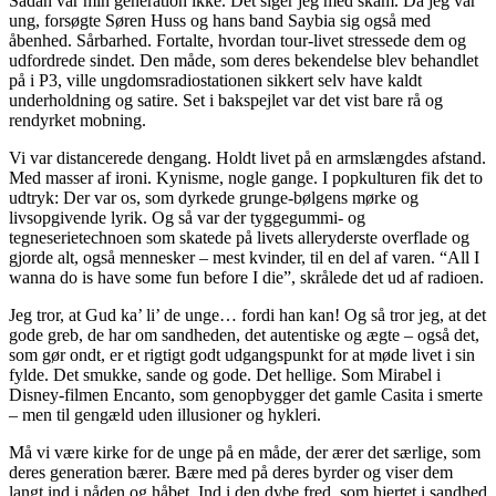
Sådan var min generation ikke. Det siger jeg med skam. Da jeg var
ung, forsøgte Søren Huss og hans band Saybia sig også med
åbenhed. Sårbarhed. Fortalte, hvordan tour-livet stressede dem og
udfordrede sindet. Den måde, som deres bekendelse blev behandlet
på i P3, ville ungdomsradiostationen sikkert selv have kaldt
underholdning og satire. Set i bakspejlet var det vist bare rå og
rendyrket mobning.
Vi var distancerede dengang. Holdt livet på en armslængdes afstand.
Med masser af ironi. Kynisme, nogle gange. I popkulturen fik det to
udtryk: Der var os, som dyrkede grunge-bølgens mørke og
livsopgivende lyrik. Og så var der tyggegummi- og
tegneserietechnoen som skatede på livets alleryderste overflade og
gjorde alt, også mennesker – mest kvinder, til en del af varen. “All I
wanna do is have some fun before I die”, skrålede det ud af radioen.
Jeg tror, at Gud ka’ li’ de unge… fordi han kan! Og så tror jeg, at det
gode greb, de har om sandheden, det autentiske og ægte – også det,
som gør ondt, er et rigtigt godt udgangspunkt for at møde livet i sin
fylde. Det smukke, sande og gode. Det hellige. Som Mirabel i
Disney-filmen Encanto, som genopbygger det gamle Casita i smerte
– men til gengæld uden illusioner og hykleri.
Må vi være kirke for de unge på en måde, der ærer det særlige, som
deres generation bærer. Bære med på deres byrder og viser dem
langt ind i nåden og håbet. Ind i den dybe fred, som hjertet i sandhed