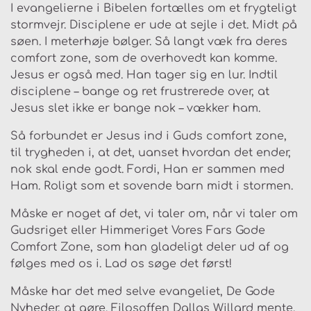
I evangelierne i Bibelen fortælles om et frygteligt
stormvejr. Disciplene er ude at sejle i det. Midt på
søen. I meterhøje bølger. Så langt væk fra deres
comfort zone, som de overhovedt kan komme.
Jesus er også med. Han tager sig en lur. Indtil
disciplene – bange og ret frustrerede over, at
Jesus slet ikke er bange nok – vækker ham.
Så forbundet er Jesus ind i Guds comfort zone,
til trygheden i, at det, uanset hvordan det ender,
nok skal ende godt. Fordi, Han er sammen med
Ham. Roligt som et sovende barn midt i stormen.
Måske er noget af det, vi taler om, når vi taler om
Gudsriget eller Himmeriget Vores Fars Gode
Comfort Zone, som han gladeligt deler ud af og
følges med os i. Lad os søge det først!
Måske har det med selve evangeliet, De Gode
Nyheder, at gøre. Filosoffen Dallas Willard mente,