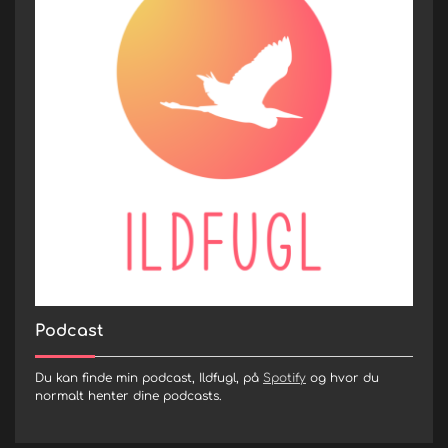
Podcast
Du kan finde min podcast, Ildfugl, på
Spotify
og hvor du
normalt henter dine podcasts.