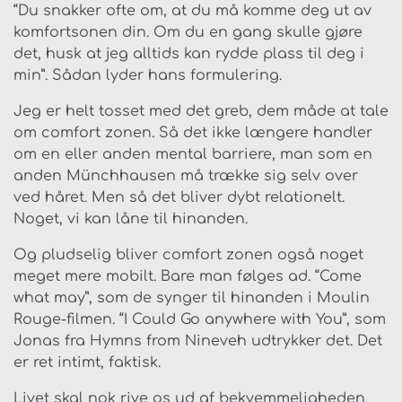
“Du snakker ofte om, at du må komme deg ut av
komfortsonen din. Om du en gang skulle gjøre
det, husk at jeg alltids kan rydde plass til deg i
min”. Sådan lyder hans formulering.
Jeg er helt tosset med det greb, dem måde at tale
om comfort zonen. Så det ikke længere handler
om en eller anden mental barriere, man som en
anden Münchhausen må trække sig selv over
ved håret. Men så det bliver dybt relationelt.
Noget, vi kan låne til hinanden.
Og pludselig bliver comfort zonen også noget
meget mere mobilt. Bare man følges ad. “Come
what may”, som de synger til hinanden i Moulin
Rouge-filmen. “I Could Go anywhere with You”, som
Jonas fra Hymns from Nineveh udtrykker det. Det
er ret intimt, faktisk.
Livet skal nok rive os ud af bekvemmeligheden.