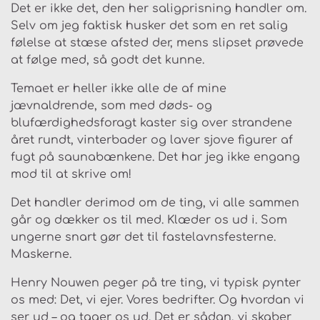
Det er ikke det, den her saligprisning handler om.
Selv om jeg faktisk husker det som en ret salig
følelse at stæse afsted der, mens slipset prøvede
at følge med, så godt det kunne.
Temaet er heller ikke alle de af mine
jævnaldrende, som med døds- og
blufærdighedsforagt kaster sig over strandene
året rundt, vinterbader og laver sjove figurer af
fugt på saunabænkene. Det har jeg ikke engang
mod til at skrive om!
Det handler derimod om de ting, vi alle sammen
går og dækker os til med. Klæder os ud i. Som
ungerne snart gør det til fastelavnsfesterne.
Maskerne.
Henry Nouwen peger på tre ting, vi typisk pynter
os med: Det, vi ejer. Vores bedrifter. Og hvordan vi
ser ud – og tager os ud. Det er sådan, vi skaber