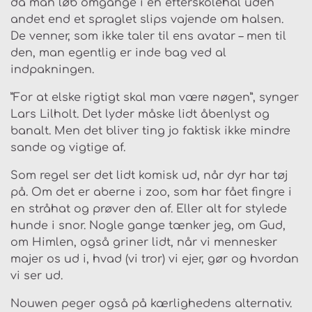
da man løb omgange i en efterskolehal uden
andet end et spraglet slips vajende om halsen.
De venner, som ikke taler til ens avatar – men til
den, man egentlig er inde bag ved al
indpakningen.
”For at elske rigtigt skal man være nøgen”, synger
Lars Lilholt. Det lyder måske lidt åbenlyst og
banalt. Men det bliver ting jo faktisk ikke mindre
sande og vigtige af.
Som regel ser det lidt komisk ud, når dyr har tøj
på. Om det er aberne i zoo, som har fået fingre i
en stråhat og prøver den af. Eller alt for stylede
hunde i snor. Nogle gange tænker jeg, om Gud,
om Himlen, også griner lidt, når vi mennesker
majer os ud i, hvad (vi tror) vi ejer, gør og hvordan
vi ser ud.
Nouwen peger også på kærlighedens alternativ.