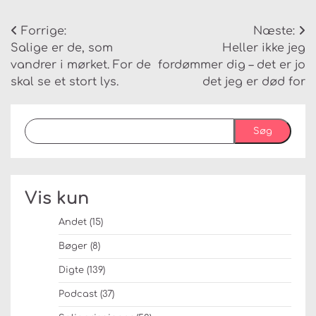
Indlægsnavigation
Forrige:
Næste:
Salige er de, som
Heller ikke jeg
vandrer i mørket. For de
fordømmer dig – det er jo
skal se et stort lys.
det jeg er død for
Søg
Vis kun
Andet
(15)
Bøger
(8)
Digte
(139)
Podcast
(37)