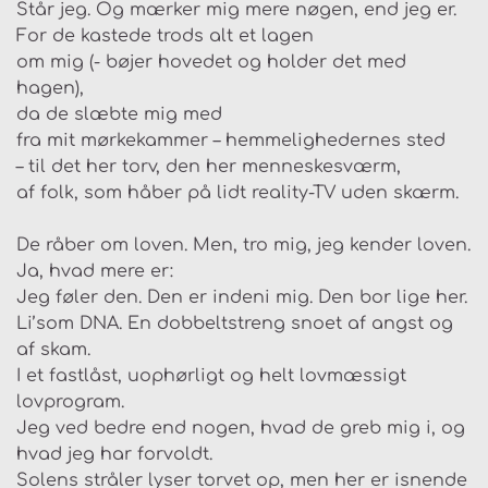
Står jeg. Og mærker mig mere nøgen, end jeg er.
For de kastede trods alt et lagen
om mig (- bøjer hovedet og holder det med
hagen),
da de slæbte mig med
fra mit mørkekammer – hemmelighedernes sted
– til det her torv, den her menneskesværm,
af folk, som håber på lidt reality-TV uden skærm.
De råber om loven. Men, tro mig, jeg kender loven.
Ja, hvad mere er:
Jeg føler den. Den er indeni mig. Den bor lige her.
Li’som DNA. En dobbeltstreng snoet af angst og
af skam.
I et fastlåst, uophørligt og helt lovmæssigt
lovprogram.
Jeg ved bedre end nogen, hvad de greb mig i, og
hvad jeg har forvoldt.
Solens stråler lyser torvet op, men her er isnende