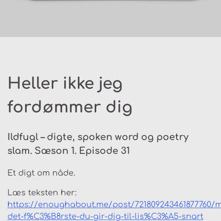
Heller ikke jeg
fordømmer dig
Ildfugl – digte, spoken word og poetry
slam. Sæson 1. Episode 31
Et digt om nåde.
Læs teksten her:
https://enoughabout.me/post/721809243461877760/
det-f%C3%B8rste-du-gir-dig-til-lis%C3%A5-snart