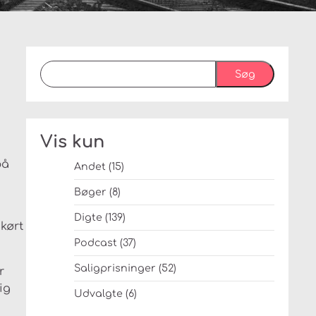
Søg
Vis kun
på
Andet
(15)
Bøger
(8)
Digte
(139)
 kørt
Podcast
(37)
Saligprisninger
(52)
r
ig
Udvalgte
(6)