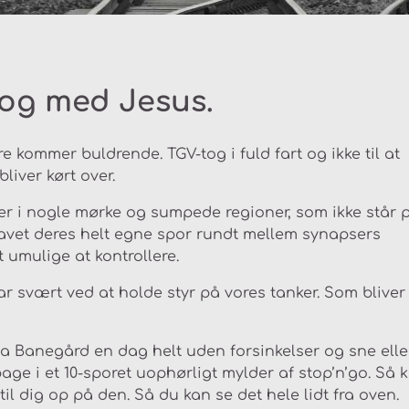
tog med Jesus.
 kommer buldrende. TGV-tog i fuld fart og ikke til at
bliver kørt over.
er i nogle mørke og sumpede regioner, som ikke står 
ravet deres helt egne spor rundt mellem synapsers
 umulige at kontrollere.
har svært ved at holde styr på vores tanker. Som bliver
cia Banegård en dag helt uden forsinkelser og sne elle
age i et 10-sporet uophørligt mylder af stop’n’go. Så k
il dig op på den. Så du kan se det hele lidt fra oven.