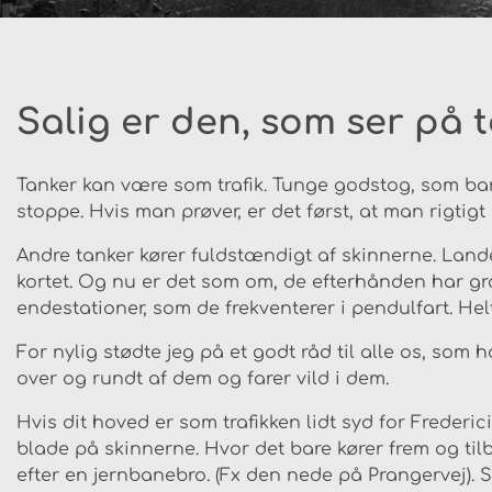
Salig er den, som ser på 
Tanker kan være som trafik. Tunge godstog, som bare
stoppe. Hvis man prøver, er det først, at man rigtigt 
Andre tanker kører fuldstændigt af skinnerne. Land
kortet. Og nu er det som om, de efterhånden har g
endestationer, som de frekventerer i pendulfart. Helt
For nylig stødte jeg på et godt råd til alle os, som 
over og rundt af dem og farer vild i dem.
Hvis dit hoved er som trafikken lidt syd for Frederi
blade på skinnerne. Hvor det bare kører frem og tilb
efter en jernbanebro. (Fx den nede på Prangervej). St