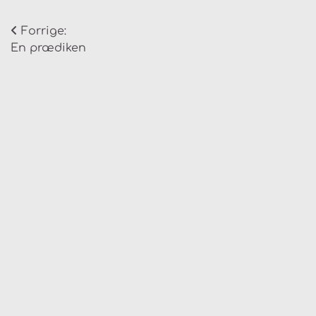
Indlægsnavigation
Forrige:
En prædiken