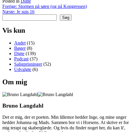
Posted in
Digte
Indlægsnavigation
Forrige:
Stormen på søen (og på Kongressen)
Næste:
Je suis 16
Søg
Vis kun
Andet
(15)
Bøger
(8)
Digte
(139)
Podcast
(37)
Saligprisninger
(52)
Udvalgte
(6)
Om mig
Bruno Langdahl
Det er mig, der er poeten. Min lillemor hedder Inge, og mine unger
hedder Johanna og Mads. Sammen bor vi i Horsens. At skrive er for
mig terapi og skaberglæde. Og hvis du finder noget her, du kan li',