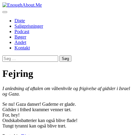
Skip
to
content
Digte
Saligprisninger
Podcast
Bøger
Andet
Kontakt
Søg
efter:
Fejring
I anledning af aftalen om våbenhvile og frigivelse af gidsler i Israel
og Gaza.
Se nu! Gaza danser! Gaderne er glade.
Gidsler i frihed krammer venner tæt.
For, hey!
Ondskabsbatterier kan også blive flade!
Tungt tyranni kan også blive træt.