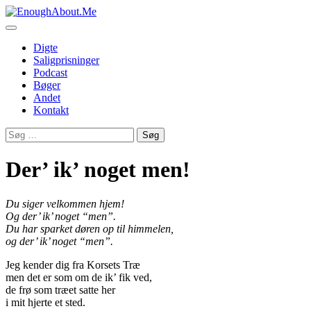
Skip
to
content
Digte
Saligprisninger
Podcast
Bøger
Andet
Kontakt
Søg
efter:
Der’ ik’ noget men!
Du siger velkommen hjem!
Og der’ ik’ noget “men”.
Du har sparket døren op til himmelen,
og der’ ik’ noget “men”.
Jeg kender dig fra Korsets Træ
men det er som om de ik’ fik ved,
de frø som træet satte her
i mit hjerte et sted.