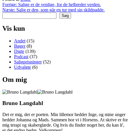
Indlægsnavigation
Forrige:
Salige er de venlige, for de helbreder verden.
Næste:
Salig er den, som går en tur med sin skildpadde.
Søg
Vis kun
Andet
(15)
Bøger
(8)
Digte
(139)
Podcast
(37)
Saligprisninger
(52)
Udvalgte
(6)
Om mig
Bruno Langdahl
Det er mig, der er poeten. Min lillemor hedder Inge, og mine unger
hedder Johanna og Mads. Sammen bor vi i Horsens. At skrive er for
mig terapi og skaberglæde. Og hvis du finder noget her, du kan li',
er det endnu bedre. Velkommen!