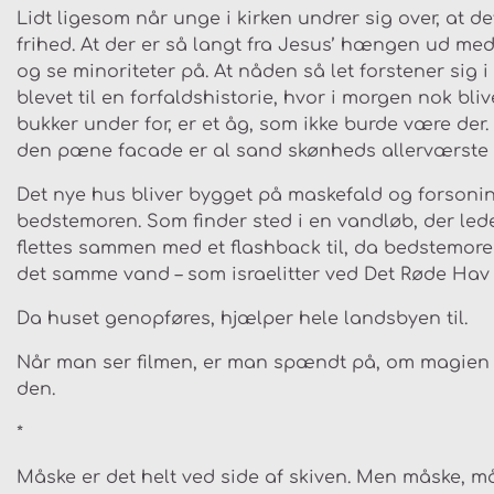
Lidt ligesom når unge i kirken undrer sig over, at d
frihed. At der er så langt fra Jesus’ hængen ud me
og se minoriteter på. At nåden så let forstener sig
blevet til en forfaldshistorie, hvor i morgen nok bl
bukker under for, er et åg, som ikke burde være der. So
den pæne facade er al sand skønheds allerværste 
Det nye hus bliver bygget på maskefald og forsoni
bedstemoren. Som finder sted i en vandløb, der le
flettes sammen med et flashback til, da bedstemo
det samme vand – som israelitter ved Det Røde Hav
Da huset genopføres, hjælper hele landsbyen til.
Når man ser filmen, er man spændt på, om magien n
den.
*
Måske er det helt ved side af skiven. Men måske, 