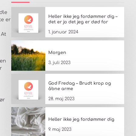
dle
Heller ikke jeg fordømmer dig –
te er
det er jo det jeg er død for
1. januar 2024
 At
Morgen
nen
3. juli 2023
r
God Fredag – Brudt krop og
åbne arme
28. maj 2023
ør
Heller ikke jeg fordømmer dig
9. maj 2023