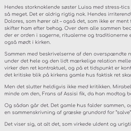
Hendes storknoklende søster Luisa med stress-tics 
så meget. Det er aldrig rigtig nok. Hendes irriterend
Dolores, som hører alt – også det, som ikke er ment 
skifter ham efter behag. Over dem alle sammen bed
der er orden i sagerne, ritualerne og traditionerne 
også mødt i kirken.
Sammen med beskrivelserne af den overspændte næ
under det hele og den lidt mærkelige relation mel
virker den ret kontraktuel, og på et tidspunkt er ko
det kritiske blik på kirkens gamle hus faktisk ret ska
Men det slutter heldigvis ikke med kritikken. Mirabe
minde om den, Frans af Assisi fik, da han modtog
Og sådan går det. Det gamle hus falder sammen, og d
en sammenskrivning af græske grundord for ”salve” 
Det viser sig, at alt det, som virkede uldent og urig