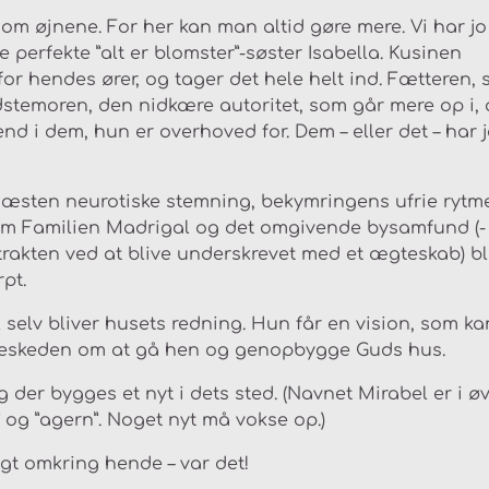
om øjnene. For her kan man altid gøre mere. Vi har jo
e perfekte ”alt er blomster”-søster Isabella. Kusinen
for hendes ører, og tager det hele helt ind. Fætteren,
stemoren, den nidkære autoritet, som går mere op i, 
end i dem, hun er overhoved for. Dem – eller det – har 
sten neurotiske stemning, bekymringens ufrie rytm
lem Familien Madrigal og det omgivende bysamfund (-
ntrakten ved at blive underskrevet med et ægteskab) bl
rpt.
l selv bliver husets redning. Hun får en vision, som ka
 beskeden om at gå hen og genopbygge Guds hus.
er bygges et nyt i dets sted. (Navnet Mirabel er i øv
og ”agern”. Noget nyt må vokse op.)
tigt omkring hende – var det!