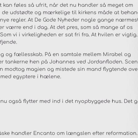
et kan føles så ufrit, når det nu handler så meget om
d de udstødte og mærkelige til kirkens måde at behan
 i nye regler. At De Gode Nyheder nogle gange nærmes
iver værre end i dag. At det pres, som så mange af os
m vi i virkeligheden er sat fri fra. At hvilen er vigtig.
fjende.
ng og fællesskab. På en samtale mellem Mirabel og
der tankerne hen på Johannes ved Jordanfloden. Sce
ren modtog magien og mistede sin mand flygtende ove
 med egyptere i hælene.
u også flytter med ind i det nyopbyggede hus. Det g
måske handler Encanto om længslen efter reformation.