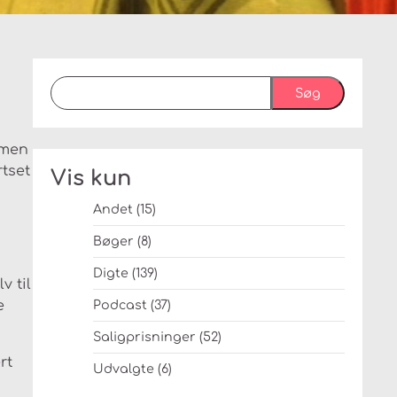
Søg
mmen
tset
Vis kun
Andet
(15)
Bøger
(8)
Digte
(139)
v til
e
Podcast
(37)
Saligprisninger
(52)
rt
Udvalgte
(6)