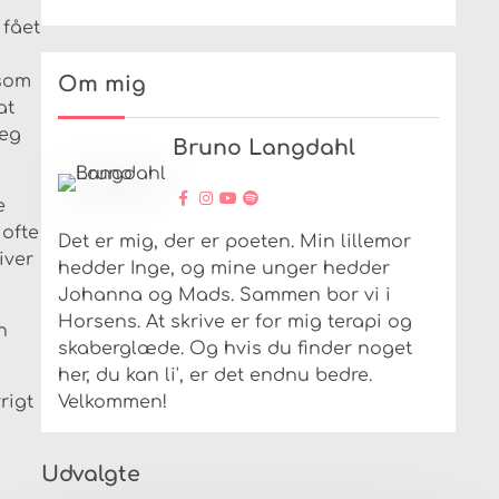
 fået
 som
Om mig
at
jeg
Bruno Langdahl
e
 ofte
Det er mig, der er poeten. Min lillemor
iver
hedder Inge, og mine unger hedder
Johanna og Mads. Sammen bor vi i
Horsens. At skrive er for mig terapi og
n
skaberglæde. Og hvis du finder noget
her, du kan li', er det endnu bedre.
rigt
Velkommen!
Udvalgte