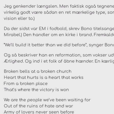
Jeg genkender længslen. Men faktisk også tegnene på
virkelig godt være sådan en ret mærkelige type, so
vision eller to.)
Da der sidst var EM i fodbold, skrev Bono titelsange
Mirabel.) Den handler om en kirke i brand. Fremkalde
”We’ll build it better than we did before”, synger Bon
Og så beskriver han en reformation, som vokser ud 
Ærlighed. Og ind i et folk af åbne hænder. En kærl
Broken bells at a broken church
Heart that hurts is a heart that works
From a broken place
That’s where the victory is won
We are the people we’ve been waiting for
Out of the ruins of hate and war
Army of lovers never seen before