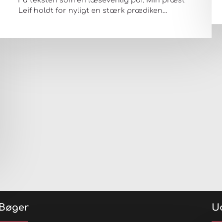
Få teksten som en læsevenlig pdf. Min præst
Leif holdt for nyligt en stærk prædiken…
Bøger
U