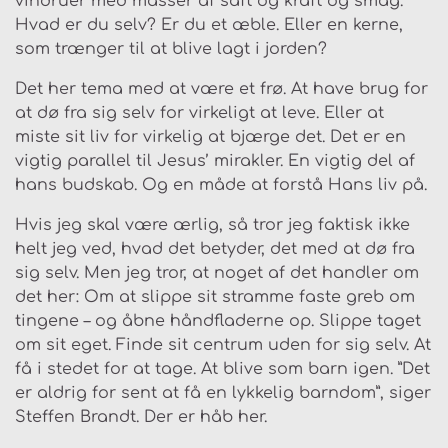
vindruer med masser af saft og kraft og smag.
Hvad er du selv? Er du et æble. Eller en kerne,
som trænger til at blive lagt i jorden?
Det her tema med at være et frø. At have brug for
at dø fra sig selv for virkeligt at leve. Eller at
miste sit liv for virkelig at bjærge det. Det er en
vigtig parallel til Jesus’ mirakler. En vigtig del af
hans budskab. Og en måde at forstå Hans liv på.
Hvis jeg skal være ærlig, så tror jeg faktisk ikke
helt jeg ved, hvad det betyder, det med at dø fra
sig selv. Men jeg tror, at noget af det handler om
det her: Om at slippe sit stramme faste greb om
tingene – og åbne håndfladerne op. Slippe taget
om sit eget. Finde sit centrum uden for sig selv. At
få i stedet for at tage. At blive som barn igen. ”Det
er aldrig for sent at få en lykkelig barndom”, siger
Steffen Brandt. Der er håb her.