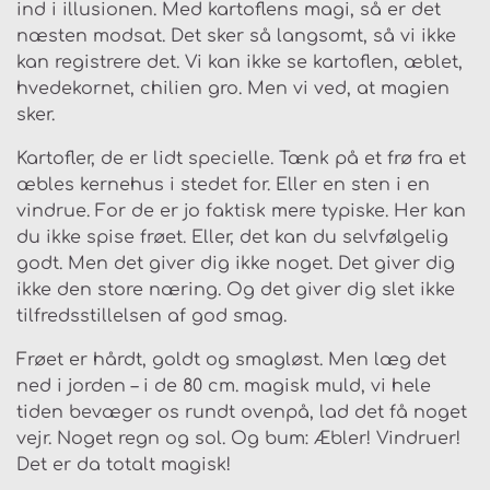
ind i illusionen. Med kartoflens magi, så er det
næsten modsat. Det sker så langsomt, så vi ikke
kan registrere det. Vi kan ikke se kartoflen, æblet,
hvedekornet, chilien gro. Men vi ved, at magien
sker.
Kartofler, de er lidt specielle. Tænk på et frø fra et
æbles kernehus i stedet for. Eller en sten i en
vindrue. For de er jo faktisk mere typiske. Her kan
du ikke spise frøet. Eller, det kan du selvfølgelig
godt. Men det giver dig ikke noget. Det giver dig
ikke den store næring. Og det giver dig slet ikke
tilfredsstillelsen af god smag.
Frøet er hårdt, goldt og smagløst. Men læg det
ned i jorden – i de 80 cm. magisk muld, vi hele
tiden bevæger os rundt ovenpå, lad det få noget
vejr. Noget regn og sol. Og bum: Æbler! Vindruer!
Det er da totalt magisk!