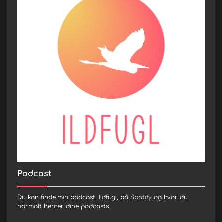
Podcast
Du kan finde min podcast, Ildfugl, på
Spotify
og hvor du
normalt henter dine podcasts.