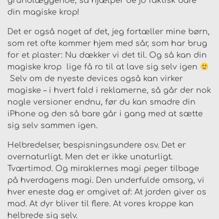
grundlæggende, så hjælper de jo faktisk bare
din magiske krop!
Det er også noget af det, jeg fortæller mine børn,
som ret ofte kommer hjem med sår, som har brug
for et plaster: Nu dækker vi det til. Og så kan din
magiske krop lige få ro til at lave sig selv igen
Selv om de nyeste devices også kan virker
magiske – i hvert fald i reklamerne, så går der nok
nogle versioner endnu, før du kan smadre din
iPhone og den så bare går i gang med at sætte
sig selv sammen igen.
Helbredelser, bespisningsundere osv. Det er
overnaturligt. Men det er ikke unaturligt.
Tværtimod. Og miraklernes magi peger tilbage
på hverdagens magi. Den underfulde omsorg, vi
hver eneste dag er omgivet af: At jorden giver os
mad. At dyr bliver til flere. At vores kroppe kan
helbrede sig selv.