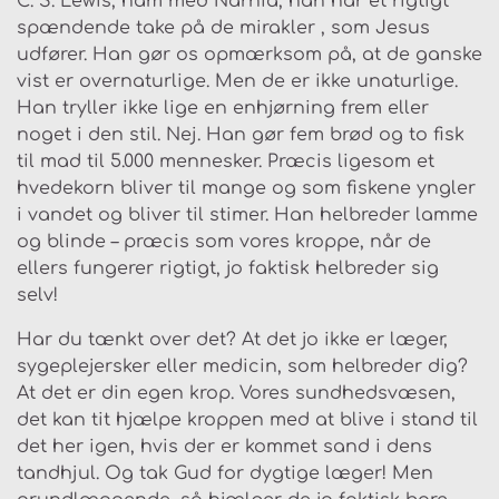
C. S. Lewis, ham med Narnia, han har et rigtigt
spændende
take
på de mirakler , som Jesus
udfører. Han gør os opmærksom på, at de ganske
vist er overnaturlige. Men de er ikke unaturlige.
Han tryller ikke lige en enhjørning frem eller
noget i den stil. Nej. Han gør fem brød og to fisk
til mad til 5.000 mennesker. Præcis ligesom et
hvedekorn bliver til mange og som fiskene yngler
i vandet og bliver til stimer. Han helbreder lamme
og blinde – præcis som vores kroppe, når de
ellers fungerer rigtigt, jo faktisk helbreder sig
selv!
Har du tænkt over det? At det jo ikke er læger,
sygeplejersker eller medicin, som helbreder dig?
At det er din egen krop. Vores sundhedsvæsen,
det kan tit hjælpe kroppen med at blive i stand til
det her igen, hvis der er kommet sand i dens
tandhjul. Og tak Gud for dygtige læger! Men