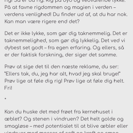
rig! Så er du rig. Rig på dyb og vedvarende lykke.
På at favne rigdommen og magien i verden –
verdens venlighed! Du finder ud af, at du har nok.
Kan man være rigere end det?
Det er ikke lykke, som gør dig taknemmelig. Det er
taknemmelighed, som gør dig lykkelig. Det ved vi
dybest set godt – fra egen erfaring. Og ellers, så
er der faktisk forskning, der siger det samme.
Prøv at sige det til den næste reklame, du ser:
”Ellers tak, du, jeg har alt, hvad jeg skal bruge!”
Prøv lige at føle dig rig! Prøv lige at føle dig helt.
Fri!
*
Kan du huske det med frøet fra kernehuset i
æblet? Og stenen i vindruen? Det helt golde og
smagløse – med potentialet til at blive æbler eller