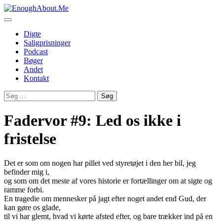
Skip
to
content
Digte
Saligprisninger
Podcast
Bøger
Andet
Kontakt
Søg
efter:
Fadervor #9: Led os ikke i
fristelse
Det er som om nogen har pillet ved styretøjet i den her bil, jeg
befinder mig i,
og som om det meste af vores historie er fortællinger om at sigte og
ramme forbi.
En tragedie om mennesker på jagt efter noget andet end Gud, der
kan gøre os glade,
til vi har glemt, hvad vi kørte afsted efter, og bare trækker ind på en