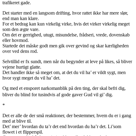
trafikeret gade.
Det starter med en langsom drifting, hvor rattet ikke har mere slør,
end man kan klare.
For et bedrag kan kun virkelig virke, hvis det virker virkelig meget
som den ægte vare.
Om det er gerrighed, utugt, misundelse, frådseri, vrede, dovenskab
eller hovmod.
Startede det måske godt men gik over gevind og skar kærligheden
over ved dens rod.
Selvtillid er fx sundt, men når du begynder at leve på likes, så bliver
vejene hurtigt glatte.
Det handler ikke så meget om, at det du vil ha’ er vildt sygt, men
hvor sygt meget du vil ha’ det.
Og med et ensporet narkomanblik på den ting, der skal befri dig,
bliver du blind for tusindvis af gode gaver Gud vil gi’ dig.
*
Det er alle de der små reaktioner, der bestemmer, hvem du er i gang
med at blive til.
Det’ mer’ hvordan du ta’r det end hvordan du ha’r det. Li’som
flowet i et flipperspil.