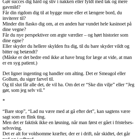
Gør succes dig hård og stiv i nakken eller fyldt med tak og mere
gavmild?
Får din rigdom dig til at bygge mure eller et længere bord, du
inviterer til?
Minder din fiasko dig om, at en anden har vundet hele kasinoet på
dine vegne?
Får du nye perspektiver om ægte værdier – og hørt historier som
dine egne?
Eller skyder du hellere skylden fra dig, til du bare skyder vildt og
bitter og betændt?
(Måske er det bedre end ikke at have brug for læge at vide, at man
er en syg patient.)
Det ligner ingenting og handler om alting. Det er Smeagol eller
Gollum, du siger farvel til.
Og til slut får alle det, de vil ha. Om det er “Ske din vilje” eller “Jeg
gør, som jeg selv vil.”
*
“Bare stop”, “Lad nu være med at gå efter det”, kan sagtens være
sagt som en flink ting.
Men det er faktisk ikke en løsning, når man først er gået i fristelses-
selvsving.
Det er alt for voldsomme kræfter, der er i drift, når skidtet, det går