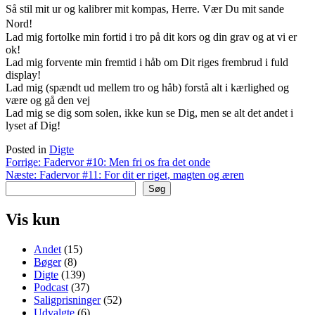
Så stil mit ur og kalibrer mit kompas, Herre. Vær Du mit sande
Nord!
Lad mig fortolke min fortid i tro på dit kors og din grav og at vi er
ok!
Lad mig forvente min fremtid i håb om Dit riges frembrud i fuld
display!
Lad mig (spændt ud mellem tro og håb) forstå alt i kærlighed og
være og gå den vej
Lad mig se dig som solen, ikke kun se Dig, men se alt det andet i
lyset af Dig!
Posted in
Digte
Indlægsnavigation
Forrige:
Fadervor #10: Men fri os fra det onde
Næste:
Fadervor #11: For dit er riget, magten og æren
Søg
Vis kun
Andet
(15)
Bøger
(8)
Digte
(139)
Podcast
(37)
Saligprisninger
(52)
Udvalgte
(6)