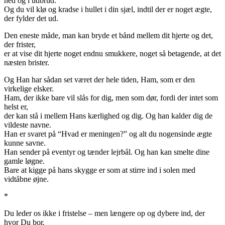
ned og i udbrud.
Og du vil klø og kradse i hullet i din sjæl, indtil der er noget ægte,
der fylder det ud.
Den eneste måde, man kan bryde et bånd mellem dit hjerte og det,
der frister,
er at vise dit hjerte noget endnu smukkere, noget så betagende, at det
næsten brister.
Og Han har sådan set været der hele tiden, Ham, som er den
virkelige elsker.
Ham, der ikke bare vil slås for dig, men som dør, fordi der intet som
helst er,
der kan stå i mellem Hans kærlighed og dig. Og han kalder dig de
vildeste navne.
Han er svaret på “Hvad er meningen?” og alt du nogensinde ægte
kunne savne.
Han sender på eventyr og tænder lejrbål. Og han kan smelte dine
gamle løgne.
Bare at kigge på hans skygge er som at stirre ind i solen med
vidtåbne øjne.
*
Du leder os ikke i fristelse – men længere op og dybere ind, der
hvor Du bor.