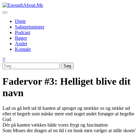
Skip
to
content
Digte
Saligprisninger
Podcast
Bøger
Andet
Kontakt
Søg
efter:
Fadervor #3: Helliget blive dit
navn
Lad os gå helt ud til kanten af sproget og strække os og række ud
efter et begreb som måske mere end noget andet forsøger at begribe
Gud
Dér på kanten vækkes både vores frygt og fascination
Som Moses der drages af en ild i en busk men vælger at stille skoen’