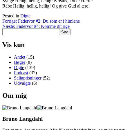
Synge Hellig, hellig, hellig! Kristus, Du er Herre!
Råbe Hellig, hellig, hellig! Og give Gud al ære!
Posted in
Digte
Indlægsnavigation
Forrige:
Fadervor #2: Du som er i himlene
Næste:
Fadervor #4: Komme dit rige
Søg
Vis kun
Andet
(15)
Bøger
(8)
Digte
(139)
Podcast
(37)
Saligprisninger
(52)
Udvalgte
(6)
Om mig
Bruno Langdahl