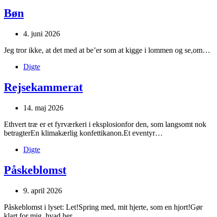
Bøn
4. juni 2026
Jeg tror ikke, at det med at be’er som at kigge i lommen og se,om…
Digte
Rejsekammerat
14. maj 2026
Ethvert træ er et fyrværkeri i eksplosionfor den, som langsomt nok
betragterEn klimakærlig konfettikanon.Et eventyr…
Digte
Påskeblomst
9. april 2026
Påskeblomst i lyset: Let!Spring med, mit hjerte, som en hjort!Gør
klart for mig, hvad her…