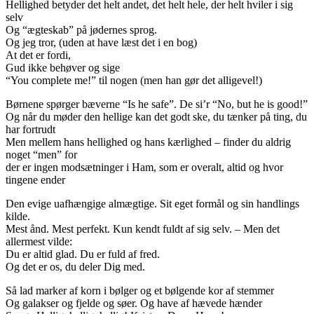
Hellighed betyder det helt andet, det helt hele, der helt hviler i sig
selv
Og “ægteskab” på jødernes sprog.
Og jeg tror, (uden at have læst det i en bog)
At det er fordi,
Gud ikke behøver og sige
“You complete me!” til nogen (men han gør det alligevel!)
Børnene spørger bæverne “Is he safe”. De si’r “No, but he is good!”
Og når du møder den hellige kan det godt ske, du tænker på ting, du
har fortrudt
Men mellem hans hellighed og hans kærlighed – finder du aldrig
noget “men” for
der er ingen modsætninger i Ham, som er overalt, altid og hvor
tingene ender
Den evige uafhængige almægtige. Sit eget formål og sin handlings
kilde.
Mest ånd. Mest perfekt. Kun kendt fuldt af sig selv. – Men det
allermest vilde:
Du er altid glad. Du er fuld af fred.
Og det er os, du deler Dig med.
Så lad marker af korn i bølger og et bølgende kor af stemmer
Og galakser og fjelde og søer. Og have af hævede hænder