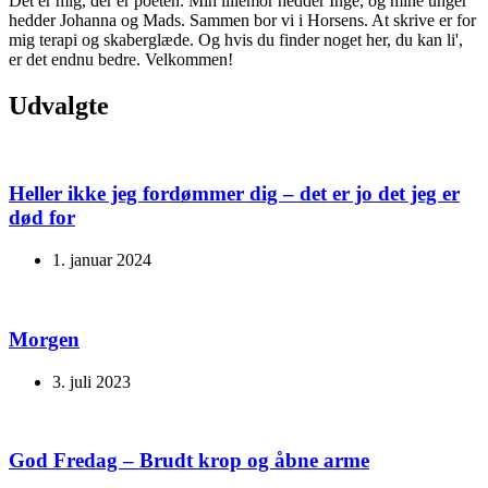
Det er mig, der er poeten. Min lillemor hedder Inge, og mine unger
hedder Johanna og Mads. Sammen bor vi i Horsens. At skrive er for
mig terapi og skaberglæde. Og hvis du finder noget her, du kan li',
er det endnu bedre. Velkommen!
Udvalgte
Heller ikke jeg fordømmer dig – det er jo det jeg er
død for
1. januar 2024
Morgen
3. juli 2023
God Fredag – Brudt krop og åbne arme