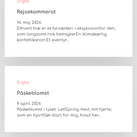
Digte
Rejsekammerat
14. maj 2026
Ethvert træ er et fyrværkeri i eksplosionfor den,
som langsomt nok betragterEn klimakærlig
konfettikanon.Et eventyr…
Digte
Påskeblomst
9. april 2026
Påskeblomst i lyset: Let!Spring med, mit hjerte,
som en hjort!Gør klart for mig, hvad her…