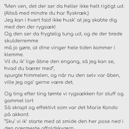
”Men ven, det der ser da heller ikke helt rigtigt ud.
(Altså med mindre du har flyskræk.)
Jeg kan i hvert fald ikke husk’ at jeg skabte dig
med den der rygsæk!
Og den ser da frygtelig tung ud, og de der brede
skulderremme
må jo gøre, at dine vinger hele tiden kommer i
klemme.
Vil du ik’ lige åbne den engang, så jeg kan se,
hvad du bærer med”,
spurgte himmelen, og når nu den selv var åben,
ville jeg ogs’ gerne være det.
Og ting efter ting tømte vi rygsækken for stuff og
gammel lort
Så skrapt og effektivt som var det Marie Kondo
på akkord.
”Sku’ vi ik’ starte med at smide den her pose ned i
den nærmeste affaldskværn.