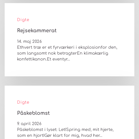
Digte
Rejsekammerat
14. maj 2026
Ethvert træ er et fyrværkeri i eksplosionfor den,
som langsomt nok betragterEn klimakærlig
konfettikanon.Et eventyr…
Digte
Påskeblomst
9. april 2026
Påskeblomst i lyset: Let!Spring med, mit hjerte,
som en hjort!Gør klart for mig, hvad her…