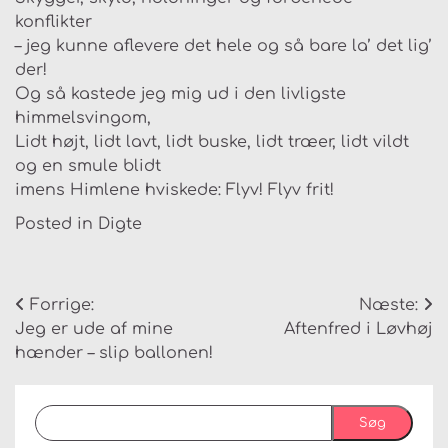
konflikter
– jeg kunne aflevere det hele og så bare la’ det lig’
der!
Og så kastede jeg mig ud i den livligste
himmelsvingom,
Lidt højt, lidt lavt, lidt buske, lidt træer, lidt vildt
og en smule blidt
imens Himlene hviskede: Flyv! Flyv frit!
Posted in
Digte
Indlægsnavigation
Forrige:
Næste:
Jeg er ude af mine
Aftenfred i Løvhøj
hænder – slip ballonen!
Søg