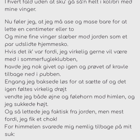
I hvert fald uden at sku’ gå så’n helt i kolibri med
mine vinger.
Nu føler jeg, at jeg må ase og mase bare for at
lette en centimeter eller to
Og mine fine vinger slæber mod jorden som et
par udslidte hjemmesko.
Hvis det ik’ var fordi, jeg virkelig gerne vil være
med i sommerfugleklubben,
havde jeg nok givet op igen og prøvet af kravle
tilbage ned i pubben.
Engang jeg baksede løs for at sætte af og det
igen føltes virkelig drøjt
vendte jeg både øjne og følehorn mod himlen, og
jeg sukkede højt.
Og så lettede jeg faktisk fra jorden, men mest
fordi, jeg fik et chok!
For himmelen svarede mig nemlig tilbage på mit
suk: