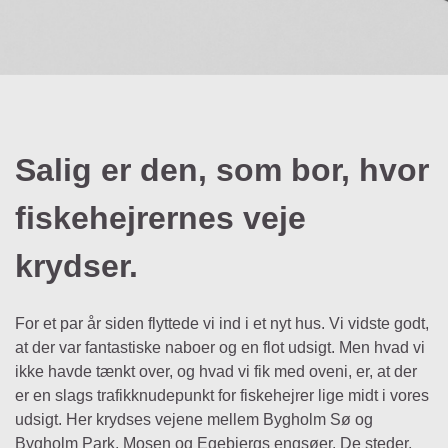
Salig er den, som bor, hvor
fiskehejrernes veje
krydser.
For et par år siden flyttede vi ind i et nyt hus. Vi vidste godt,
at der var fantastiske naboer og en flot udsigt. Men hvad vi
ikke havde tænkt over, og hvad vi fik med oveni, er, at der
er en slags trafikknudepunkt for fiskehejrer lige midt i vores
udsigt. Her krydses vejene mellem Bygholm Sø og
Bygholm Park, Mosen og Egebjergs engsøer. De steder,