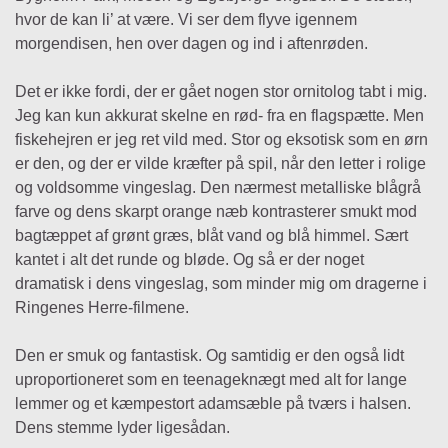
hvor de kan li’ at være. Vi ser dem flyve igennem
morgendisen, hen over dagen og ind i aftenrøden.
Det er ikke fordi, der er gået nogen stor ornitolog tabt i mig.
Jeg kan kun akkurat skelne en rød- fra en flagspætte. Men
fiskehejren er jeg ret vild med. Stor og eksotisk som en ørn
er den, og der er vilde kræfter på spil, når den letter i rolige
og voldsomme vingeslag. Den nærmest metalliske blågrå
farve og dens skarpt orange næb kontrasterer smukt mod
bagtæppet af grønt græs, blåt vand og blå himmel. Sært
kantet i alt det runde og bløde. Og så er der noget
dramatisk i dens vingeslag, som minder mig om dragerne i
Ringenes Herre-filmene.
Den er smuk og fantastisk. Og samtidig er den også lidt
uproportioneret som en teenageknægt med alt for lange
lemmer og et kæmpestort adamsæble på tværs i halsen.
Dens stemme lyder ligesådan.