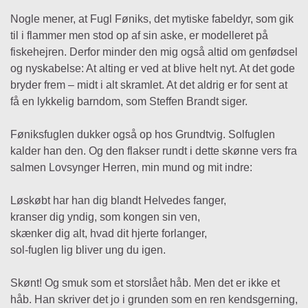
Nogle mener, at Fugl Føniks, det mytiske fabeldyr, som gik
til i flammer men stod op af sin aske, er modelleret på
fiskehejren. Derfor minder den mig også altid om genfødsel
og nyskabelse: At alting er ved at blive helt nyt. At det gode
bryder frem – midt i alt skramlet. At det aldrig er for sent at
få en lykkelig barndom, som Steffen Brandt siger.
Føniksfuglen dukker også op hos Grundtvig. Solfuglen
kalder han den. Og den flakser rundt i dette skønne vers fra
salmen Lovsynger Herren, min mund og mit indre:
Løskøbt har han dig blandt Helvedes fanger,
kranser dig yndig, som kongen sin ven,
skænker dig alt, hvad dit hjerte forlanger,
sol-fuglen lig bliver ung du igen.
Skønt! Og smuk som et storslået håb. Men det er ikke et
håb. Han skriver det jo i grunden som en ren kendsgerning,