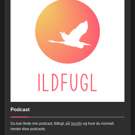
Podcast
Du kan finde min podcast, Ildfugl, på
Spotify
og hvor du normalt
henter dine podcasts.