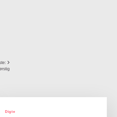
te:
ørstig
Digte