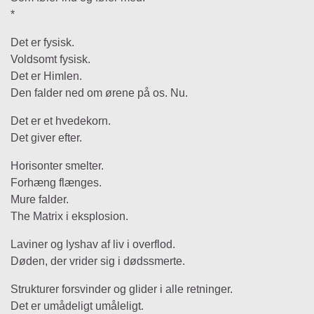
*
Det er fysisk.
Voldsomt fysisk.
Det er Himlen.
Den falder ned om ørene på os. Nu.
Det er et hvedekorn.
Det giver efter.
Horisonter smelter.
Forhæng flænges.
Mure falder.
The Matrix i eksplosion.
Laviner og lyshav af liv i overflod.
Døden, der vrider sig i dødssmerte.
Strukturer forsvinder og glider i alle retninger.
Det er umådeligt umåleligt.