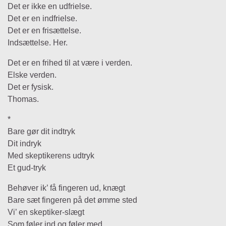
Det er ikke en udfrielse.
Det er en indfrielse.
Det er en frisættelse.
Indsættelse. Her.
Det er en frihed til at være i verden.
Elske verden.
Det er fysisk.
Thomas.
*
Bare gør dit indtryk
Dit indryk
Med skeptikerens udtryk
Et gud-tryk
Behøver ik’ få fingeren ud, knægt
Bare sæt fingeren på det ømme sted
Vi’ en skeptiker-slægt
Som føler ind og føler med.