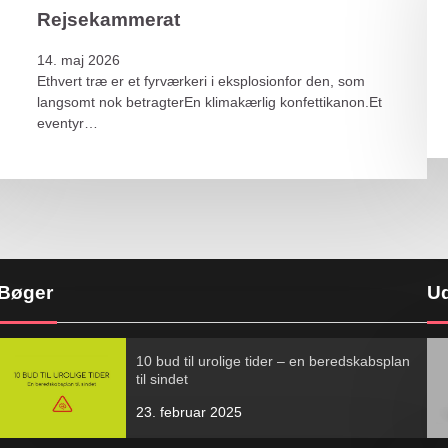
Rejsekammerat
14. maj 2026
Ethvert træ er et fyrværkeri i eksplosionfor den, som
langsomt nok betragterEn klimakærlig konfettikanon.Et
eventyr…
Bøger
Ud
10 bud til urolige tider – en beredskabsplan
til sindet
23. februar 2025