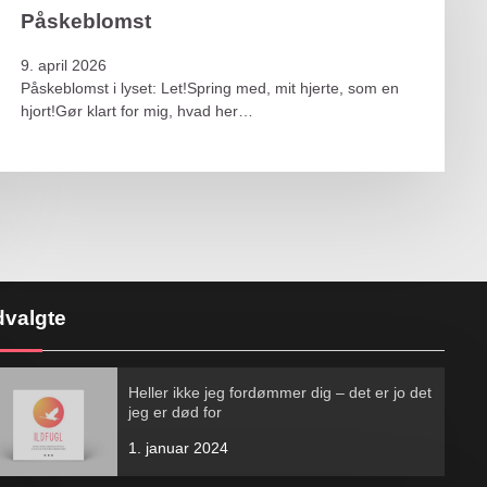
Påskeblomst
9. april 2026
Påskeblomst i lyset: Let!Spring med, mit hjerte, som en
hjort!Gør klart for mig, hvad her…
valgte
Heller ikke jeg fordømmer dig – det er jo det
jeg er død for
1. januar 2024