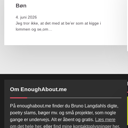
Bøn
4. juni 2026
Jeg tror ikke, at det med at be’er som at kigge i
lommen og se,om…
Om EnoughAbout.me
På enoughabout.me finder du Bruno Langdahls digte,
poetry slams, bøger mv. og små projekter, som nogle
gange er undervejs. Alt er åbent og gratis.
Læs mere
om det hele her
, eller
find mine kontaktoplysninger her
.