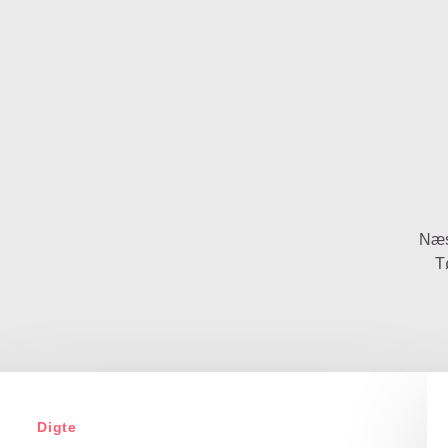
Næs
T
Digte