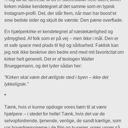
kirken måske kendetegnet af det samme som en typisk
Instagram-profil. Det, der står frem, når man har boost’et
sine bedste sider og skjult de værste: Den pæne overflade.
En hjælperkirke er kendetegnet af næstekærlighed og
ydmyghed. Af folk som er på vej – men ikke i mål. Den er
et
safe space
med plads til fejl og sårbarhed. Faktisk kan
jeg nok ikke beskrive den bedre end med mit favoritcitat om
kirker helt generelt. Det er af teologen Walter
Brueggemann, og det lyder sådan her:
”Kirken skal være det ærligste sted i byen – ikke det
lykkeligste.”
*
Tænk, hvis vi kunne opdrage vores børn til at være
hjælpere – i stedet for helte! Tænk, hvis det var de
selvopfordrende, tjenende, venlige, de sandt kærlige, som
var hovedpersonerne i de film og tv-serier, vores unger så.