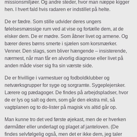
missionsmiljøer. Og andre steder, hvor man næppe kigger
hen. I hvert fald hvis radaren er indstillet på helte.
De er fædre. Som stille udvider deres ungers
følelsesmæssige rum ved at vise og fortælle dem, at de
elsker dem. De er mødre. Som åbner livet og armene. Og
bærer deres børns smerte i sjælen som korsmærker.
Venner. Den slags, som bliver hængende – insisterende,
nærmest, når man får en alvorlig diagnose eller livet på
anden måde viser sig fra sin værste side.
De er frivillige i varmestuer og fodboldklubber og
netværksgrupper for syge og sorgramte. Sygeplejersker.
Lærere og pædagoger. De findes på arbejdspladser, hvor
de er lys og salt og dem, som går den ekstra mil, så
vagtplanen og to do-lister på magisk vis altid går op.
Man kunne tro det ved første øjekast, men de er hverken
dørmåtter eller underlagt og plaget af janteloven. (De
findes selvfølgelig også, men det er ikke dem, jeg taler