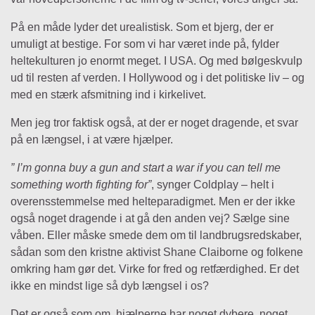
På en måde lyder det urealistisk. Som et bjerg, der er
umuligt at bestige. For som vi har været inde på, fylder
heltekulturen jo enormt meget. I USA. Og med bølgeskvulp
ud til resten af verden. I Hollywood og i det politiske liv – og
med en stærk afsmitning ind i kirkelivet.
Men jeg tror faktisk også, at der er noget dragende, et svar
på en længsel, i at være hjælper.
”
I’m gonna buy a gun and start a war if you can tell me
something worth fighting for”
, synger Coldplay – helt i
overensstemmelse med helteparadigmet. Men er der ikke
også noget dragende i at gå den anden vej? Sælge sine
våben. Eller måske smede dem om til landbrugsredskaber,
sådan som den kristne aktivist Shane Claiborne og folkene
omkring ham gør det. Virke for fred og retfærdighed. Er det
ikke en mindst lige så dyb længsel i os?
Det er også som om, hjælperne har noget dybere, noget