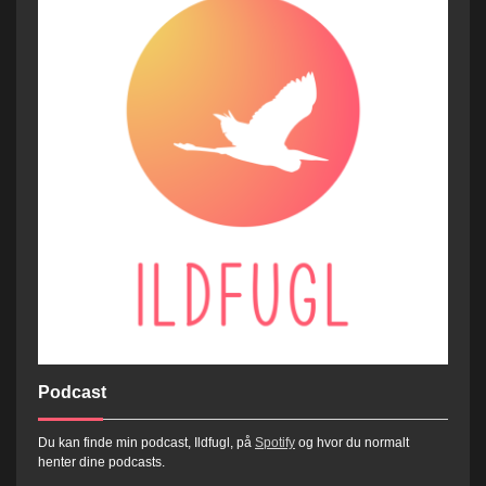
Podcast
Du kan finde min podcast, Ildfugl, på
Spotify
og hvor du normalt
henter dine podcasts.