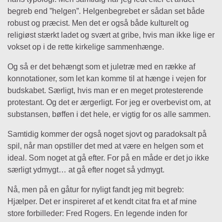
begreb end ”helgen”. Helgenbegrebet er sådan set både
robust og præcist. Men det er også både kulturelt og
religiøst stærkt ladet og svært at gribe, hvis man ikke lige er
vokset op i de rette kirkelige sammenhænge.
Og så er det behængt som et juletræ med en række af
konnotationer, som let kan komme til at hænge i vejen for
budskabet. Særligt, hvis man er en meget protesterende
protestant. Og det er ærgerligt. For jeg er overbevist om, at
substansen, bøffen i det hele, er vigtig for os alle sammen.
Samtidig kommer der også noget sjovt og paradoksalt på
spil, når man opstiller det med at være en helgen som et
ideal. Som noget at gå efter. For på en måde er det jo ikke
særligt ydmygt… at gå efter noget så ydmygt.
Nå, men på en gåtur for nyligt fandt jeg mit begreb:
Hjælper. Det er inspireret af et kendt citat fra et af mine
store forbilleder: Fred Rogers. En legende inden for