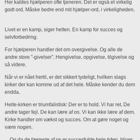
Her kaldes hjælperen ofte tjeneren. Det er også et virkelig
godt ord. Måske bedre end mit hjælper-ord, i virkeligheden.
Livet er en kamp, siger helten. En kamp for succes og
selvforbedring.
For hjælperen handler det om overgivelse. Og alle de
andre store ”-givelser”. Hengivelse, opgivelse, tilgivelse og
så videre.
Når vi er nået hertil, er det sikkert tydeligt, hvilken slags
kirker der kan komme ud af det hele. Måske kender du dem
endda.
Helte-kirken er triumfalistisk: Der er to hold. Vi har ret. De
andre tager fejl. De kan lære af os. Vi kan ikke lære af dem.
Kirke handler om vækst og succes. Om at gøre noget og
være nogen.
…Og da de færreste af os er succesfulde hele tiden, bliver