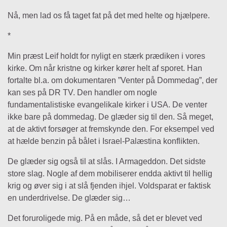
Nå, men lad os få taget fat på det med helte og hjælpere.
*
Min præst Leif holdt for nyligt en stærk prædiken i vores
kirke. Om når kristne og kirker kører helt af sporet. Han
fortalte bl.a. om dokumentaren ”Venter på Dommedag”, der
kan ses på DR TV. Den handler om nogle
fundamentalistiske evangelikale kirker i USA. De venter
ikke bare på dommedag. De glæder sig til den. Så meget,
at de aktivt forsøger at fremskynde den. For eksempel ved
at hælde benzin på bålet i Israel-Palæstina konflikten.
De glæder sig også til at slås. I Armageddon. Det sidste
store slag. Nogle af dem mobiliserer endda aktivt til hellig
krig og øver sig i at slå fjenden ihjel. Voldsparat er faktisk
en underdrivelse. De glæder sig…
Det foruroligede mig. På en måde, så det er blevet ved