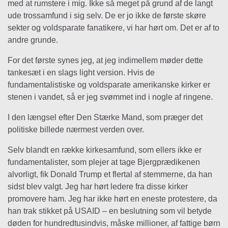
med at rumstere i mig. Ikke så meget på grund af de langt
ude trossamfund i sig selv. De er jo ikke de første skøre
sekter og voldsparate fanatikere, vi har hørt om. Det er af to
andre grunde.
For det første synes jeg, at jeg indimellem møder dette
tankesæt i en slags light version. Hvis de
fundamentalistiske og voldsparate amerikanske kirker er
stenen i vandet, så er jeg svømmet ind i nogle af ringene.
I den længsel efter Den Stærke Mand, som præger det
politiske billede nærmest verden over.
Selv blandt en række kirkesamfund, som ellers ikke er
fundamentalister, som plejer at tage Bjergprædikenen
alvorligt, fik Donald Trump et flertal af stemmerne, da han
sidst blev valgt. Jeg har hørt ledere fra disse kirker
promovere ham. Jeg har ikke hørt en eneste protestere, da
han trak stikket på USAID – en beslutning som vil betyde
døden for hundredtusindvis, måske millioner, af fattige børn