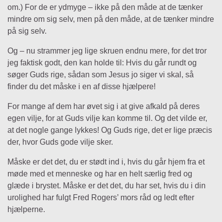
om.) For de er ydmyge – ikke på den måde at de tænker
mindre om sig selv, men på den måde, at de tænker mindre
på sig selv.
Og – nu strammer jeg lige skruen endnu mere, for det tror
jeg faktisk godt, den kan holde til: Hvis du går rundt og
søger Guds rige, sådan som Jesus jo siger vi skal, så
finder du det måske i en af disse hjælpere!
For mange af dem har øvet sig i at give afkald på deres
egen vilje, for at Guds vilje kan komme til. Og det vilde er,
at det nogle gange lykkes! Og Guds rige, det er lige præcis
der, hvor Guds gode vilje sker.
Måske er det det, du er stødt ind i, hvis du går hjem fra et
møde med et menneske og har en helt særlig fred og
glæde i brystet. Måske er det det, du har set, hvis du i din
urolighed har fulgt Fred Rogers’ mors råd og ledt efter
hjælperne.