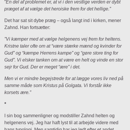
”
En del af problemet er, at vi i den vestlige verden er dybt
præget af at vælge det heroiske frem for det hellige.”
Det har sat sit dybe præg – også langt ind i kirken, mener
Zahnd. Han fortsætter:
”Vi kæmper med at vælge helgenens vej frem for heltens.
Kristne taler ofte om at “være stærke mænd og kvinder for
Gud” og “kæmpe Herrens kampe” og “gøre store ting for
Gud”. Vi elsker tanken om at være en helt og vinde en stor
sejr for Gud. Der er meget “ære” i det.
Men vi er mindre begejstrede for at lægge vores liv ned på
samme måde som Kristus på Golgata. Vi forstår ikke
korsets ære.”
*
I sin bog sammenligner og modstiller Zahnd helten og
helgenens vej. Jeg har haft lyst til at arbejde videre med
hans typologi. Men samtidig har jeg ledt efter et andet