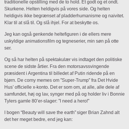
traditionelle opstilling med de to hold. Et godt og et ondt.
Skurkene. Helten heldigvis på vores side. Og helten
heldigvis ikke begrænset af pladderhumanisme og naivitet.
Klar til at slå til. Og slå ihjel. For at beskytte os.
Jeg kan også genkende heltefiguren i de ellers mere
uskyldige animationsfilm og tegneserier, min søn på otte
ser.
Og så har helten på spektakulær vis indtaget den politiske
scene de sidste årtier. Fra den motorsavssvingende
præsident i Argentina til billedet af Putin ridende på en
bjørn. De corny memes om ”Super-Trump” fra Det Hvide
Hus’ officielle x-konto. Det er som om, at alle, alle dele af
samfundet, høj og lav, synger med på og holder liv i Bonnie
Tylers gamle 80’er-slager: ”I need a hero!”
I bogen “Beauty will save the earth”
siger Brian Zahnd alt
det her meget bedre, end jeg kan: