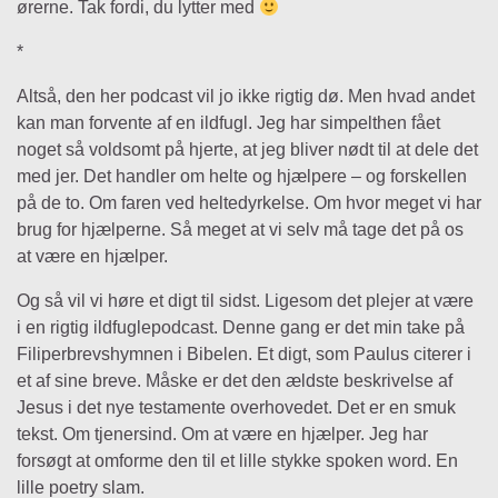
ørerne. Tak fordi, du lytter med
*
Altså, den her podcast vil jo ikke rigtig dø. Men hvad andet
kan man forvente af en ildfugl. Jeg har simpelthen fået
noget så voldsomt på hjerte, at jeg bliver nødt til at dele det
med jer. Det handler om helte og hjælpere – og forskellen
på de to. Om faren ved heltedyrkelse. Om hvor meget vi har
brug for hjælperne. Så meget at vi selv må tage det på os
at være en hjælper.
Og så vil vi høre et digt til sidst. Ligesom det plejer at være
i en rigtig ildfuglepodcast. Denne gang er det min take på
Filiperbrevshymnen i Bibelen. Et digt, som Paulus citerer i
et af sine breve. Måske er det den ældste beskrivelse af
Jesus i det nye testamente overhovedet. Det er en smuk
tekst. Om tjenersind. Om at være en hjælper. Jeg har
forsøgt at omforme den til et lille stykke spoken word. En
lille poetry slam.