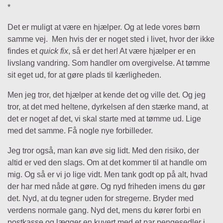
*
Det er muligt at være en hjælper. Og at lede vores børn
samme vej. Men hvis der er noget sted i livet, hvor der ikke
findes et
quick fix
, så er det her! At være hjælper er en
livslang vandring. Som handler om overgivelse. At tømme
sit eget ud, for at gøre plads til kærligheden.
Men jeg tror, det hjælper at kende det og ville det. Og jeg
tror, at det med heltene, dyrkelsen af den stærke mand, at
det er noget af det, vi skal starte med at tømme ud. Lige
med det samme. Få nogle nye forbilleder.
Jeg tror også, man kan øve sig lidt. Med den risiko, der
altid er ved den slags. Om at det kommer til at handle om
mig. Og så er vi jo lige vidt. Men tank godt op på alt, hvad
der har med nåde at gøre. Og nyd friheden imens du gør
det. Nyd, at du tegner uden for stregerne. Bryder med
verdens normale gang. Nyd det, mens du kører forbi en
postkasse og lægger en kuvert med et par pengesedler i.