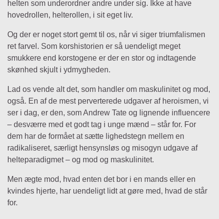
helten som underordner andre under sig. Ikke at have
hovedrollen, helterollen, i sit eget liv.
Og der er noget stort gemt til os, når vi siger triumfalismen
ret farvel. Som korshistorien er så uendeligt meget
smukkere end korstogene er der en stor og indtagende
skønhed skjult i ydmygheden.
Lad os vende alt det, som handler om maskulinitet og mod,
også. En af de mest perverterede udgaver af heroismen, vi
ser i dag, er den, som Andrew Tate og lignende influencere
– desværre med et godt tag i unge mænd – står for. For
dem har de formået at sætte lighedstegn mellem en
radikaliseret, særligt hensynsløs og misogyn udgave af
helteparadigmet – og mod og maskulinitet.
Men ægte mod, hvad enten det bor i en mands eller en
kvindes hjerte, har uendeligt lidt at gøre med, hvad de står
for.