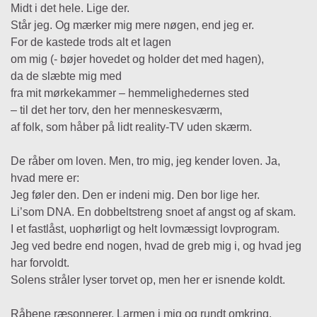
Midt i det hele. Lige der.
Står jeg. Og mærker mig mere nøgen, end jeg er.
For de kastede trods alt et lagen
om mig (- bøjer hovedet og holder det med hagen),
da de slæbte mig med
fra mit mørkekammer – hemmelighedernes sted
– til det her torv, den her menneskesværm,
af folk, som håber på lidt reality-TV uden skærm.
De råber om loven. Men, tro mig, jeg kender loven. Ja,
hvad mere er:
Jeg føler den. Den er indeni mig. Den bor lige her.
Li’som DNA. En dobbeltstreng snoet af angst og af skam.
I et fastlåst, uophørligt og helt lovmæssigt lovprogram.
Jeg ved bedre end nogen, hvad de greb mig i, og hvad jeg
har forvoldt.
Solens stråler lyser torvet op, men her er isnende koldt.
Råbene ræsonnerer. Larmen i mig og rundt omkring.