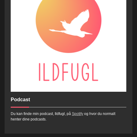
Podcast
Du kan finde min podcast, Ildfugl, på
Spotify
og hvor du normalt
henter dine podcasts.