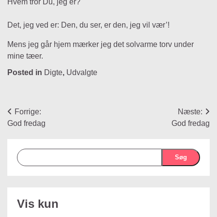
Hvem tror Du, jeg er?
Det, jeg ved er: Den, du ser, er den, jeg vil vær’!
Mens jeg går hjem mærker jeg det solvarme torv under
mine tæer.
Posted in
Digte
,
Udvalgte
Indlægsnavigation
Forrige:
Næste:
God fredag
God fredag
Søg
Vis kun