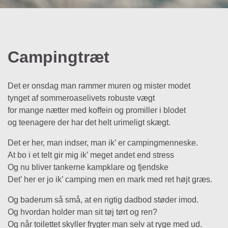
Campingtræt
Det er onsdag man rammer muren og mister modet
tynget af sommeroaselivets robuste vægt
for mange nætter med koffein og promiller i blodet
og teenagere der har det helt urimeligt skægt.
Det er her, man indser, man ik’ er campingmenneske.
At bo i et telt gir mig ik’ meget andet end stress
Og nu bliver tankerne kampklare og fjendske
Det’ her er jo ik’ camping men en mark med ret højt græs.
Og baderum så små, at en rigtig dadbod støder imod.
Og hvordan holder man sit tøj tørt og ren?
Og når toilettet skyller frygter man selv at ryge med ud.