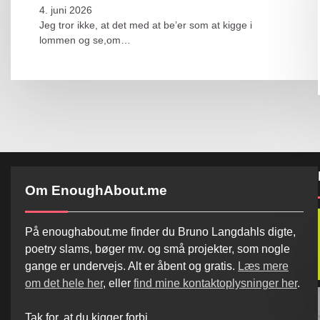
4. juni 2026
Jeg tror ikke, at det med at be’er som at kigge i
lommen og se,om…
Om EnoughAbout.me
På enoughabout.me finder du Bruno Langdahls digte,
poetry slams, bøger mv. og små projekter, som nogle
gange er undervejs. Alt er åbent og gratis.
Læs mere
om det hele her
, eller
find mine kontaktoplysninger her
.
Tak for, at du kigger forbi.