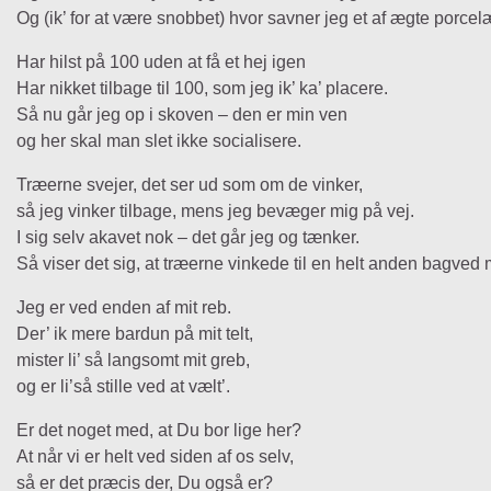
Og (ik’ for at være snobbet) hvor savner jeg et af ægte porcel
Har hilst på 100 uden at få et hej igen
Har nikket tilbage til 100, som jeg ik’ ka’ placere.
Så nu går jeg op i skoven – den er min ven
og her skal man slet ikke socialisere.
Træerne svejer, det ser ud som om de vinker,
så jeg vinker tilbage, mens jeg bevæger mig på vej.
I sig selv akavet nok – det går jeg og tænker.
Så viser det sig, at træerne vinkede til en helt anden bagved 
Jeg er ved enden af mit reb.
Der’ ik mere bardun på mit telt,
mister li’ så langsomt mit greb,
og er li’så stille ved at vælt’.
Er det noget med, at Du bor lige her?
At når vi er helt ved siden af os selv,
så er det præcis der, Du også er?